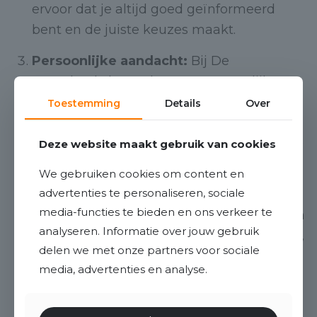
ervoor dat je altijd goed geïnformeerd
bent en de juiste keuzes maakt.
Persoonlijke aandacht:
Bij De
Hypotheekshop Ede staat persoonlijke
aandacht voorop. Zij nemen de tijd om
Toestemming
Details
Over
jouw wensen en mogelijkheden te
bespreken en begeleiden je stap voor stap
Deze website maakt gebruik van cookies
door het hele hypotheekproces.
We gebruiken cookies om content en
advertenties te personaliseren, sociale
Breed vergelijkingsaanbod:
De
media-functies te bieden en ons verkeer te
Hypotheekshop Ede vergelijkt hypotheken
analyseren. Informatie over jouw gebruik
van alle grote banken en geldverstrekkers,
delen we met onze partners voor sociale
zodat je verzekerd bent van de beste
media, advertenties en analyse.
voorwaarden en rente.