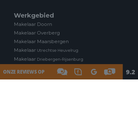
Werkgebied
Makelaar Doorn
Makelaar Overberg
Makelaar Maarsbergen
Makelaar
Utrechtse Heuvelrug
Makelaar
Driebergen-Rijsenburg
Makelaardij de Terp
Rijksstraatweg 70
3956 CS Leersum, Nederland
info@makelaardijdeterp.nl
0343 - 756 009
0343 - 756 009
Facebook